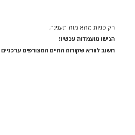
* כל האמור בלשון זכר מתייחס לנשים ולגבר
רק פניות מתאימות תענינה.
הגישו מועמדות עכשיו!
חשוב לוודא שקורות החיים המצורפים עדכניים ו