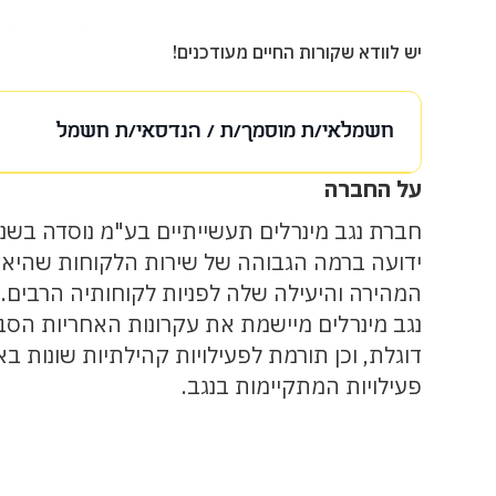
יש לוודא שקורות החיים מעודכנים!
חשמלאי/ת מוסמך/ת / הנדסאי/ת חשמל
על המשרה
‍על החברה
למפעל הסיד במישור רותם דרושים הנדסאי
מוסמכים.
ידועה ברמה הגבוהה של שירות הלקוחות שהיא 
המהירה והיעילה שלה לפניות לקוחותיה הרבים.
עבודה במשמרות בוקר, חמישה ימים בשבוע.
נגב מינרלים מיישמת את עקרונות האחריות הסב
ייתכנו קריאות בימי שישי ושבת.
דוגלת, וכן תורמת לפעילויות קהילתיות שונות ב
פעילויות המתקיימות בנגב.
הסעות מבאר שבע ערד ודימונה
רישיון חשמלאי מוסמך - חובה