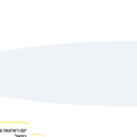
יום ראיונות ע
רפאל