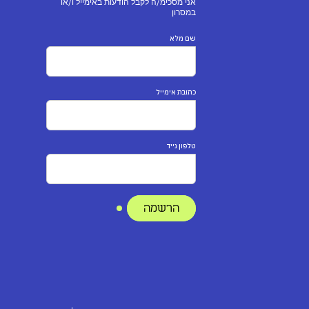
אני מסכימ/ה לקבל הודעות באימייל ו/או
במסרון
שם מלא
כתובת אימייל
טלפון נייד