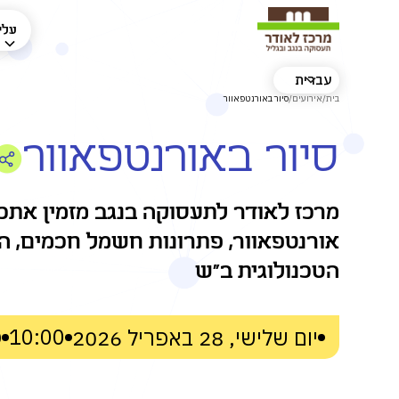
עלינ
עברית
בית
/
אירועים
/
סיור באורנטפאוור
סיור באורנטפאוור
מרכז לאודר לתעסוקה בנגב מזמין את
אורנטפאוור, פתרונות חשמל חכמים, 
הטכנולוגית ב"ש
10:00
פ
יום שלישי, 28 באפריל 2026