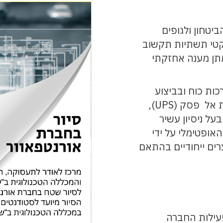
יטחון ולגופים
יקטי תשתיות תקשוב
מתן מענה אחזקתי
ות כוח ובביצוע
ביצוע פרוייקטי מפתח Turne key,שיווק מערכות אל פסק (UPS),
על ניסיון עשיר
אופטימלי על ידי
רים ייחודיים בהתאם
פעילות החברה