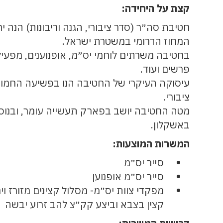
קצת על היחידה:
חטיבת סה״ר (סדר ציבורי, הגנה וריבונות) הנה י
המחוז הדרומי במשטרת ישראל.
בחטיבה משרתים לוחמי יס״מ, אופנוענים, מפעילי
פרשים ועוד.
עיסוקה העיקרי של החטיבה הנו בפשיעה החמורה
ציבורי.
מטה החטיבה יושב בפארק תעשייה עומר, ובנוס
באשקלון.
המשרות המוצעות:
סייר יס״מ
סייר יס״מ אופנוען
⁠מפקדי צוות יס״מ- מסלול קצינים מזורז וי
קצין בצבא וביצע קק״צ להב זרוע יבשה