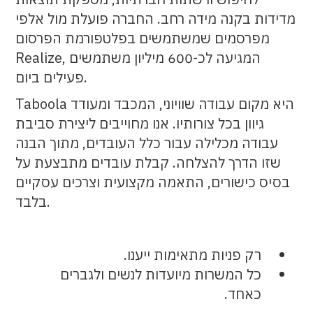
הגדולות בעולם.
Deep Learning
● לקיחת אחריות מקצה לקצה – עיצוב,
מדידות בקנה מידה רחב. החברה פועלת מול אלפי
● יתרון: ניסיון ב-Python, R או שפת
ניסיון בפיתוח תוכנה בסביבות
פיתוח, הטמעה, ניטור ותחזוקה של מוצרים
מפרסמים שמשתמשים בפלטפורמת הפרסום
סקריפט אחרת
חישוב מבוזרות
עבור יצרניות הסלולר הגדולות בעולם.
Realize, המגיעה לכ-600 מיליון משתמשים
פעילים ביום.
יתרון משמעותי למועמדים עם:
תחומי אחריות:
Taboola היא מקום עבודה שוויוני, המכבד ומעודד
הבנה סטטיסטית ויכולת ליישם
ניהול מחזור החיים המלא של
גיוון בכל צורותיו. אנו מחוייבים ליצירת סביבת
סטטיסטיקה בניתוח דאטה
אלגוריתמים בחברה – כולל ניתוח
עבודה מכלילה עבור כלל העובדים, מתוך הבנה
ניסיון קודם כאנליסט/ית מוצר או
דאטה, פיתוח רעיונות, יישום
שזו הדרך להצלחה. קבלת עובדים מתבצעת על
בתפקיד אנליטי בצוות מוצרי
אלגוריתמים בסביבת ייצור, ניטור
בסיס כישורים, התאמה מקצועית וצרכים עסקיים
ותחזוקה
בלבד.
תחומי אחריות:
להפוך אבטיפוס אלגוריתמי
למוצרים חיים בעלי השפעה מיידית
● להשתלב בהחלטות מוצר ולזהות
רק פניות מתאימות ייענו.
ומשמעותית על הכנסות החברה
הזדמנויות לשיפור מוצרי
כל המשרות מיועדות לנשים ולגברים
עבודה יומיומית עם תחומים חמים
● לחקור ולנתח כמויות גדולות של דאטה כדי
כאחד.
בשוק: Machine Learning, Big
להפיק מסקנות יישומיות והמלצות עסקיות